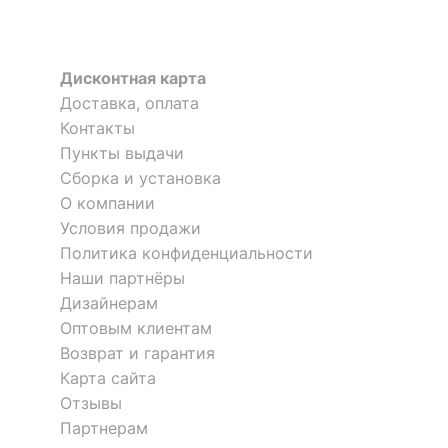
22.04.2021 14:31:01
Екатерина
Дисконтная карта
Доставка, оплата
Я рекомендую данный товар
Контакты
Пункты выдачи
Сборка и установка
О компании
Условия продажи
Ящик Либерти СТЛ-Я-800
Ящик Либерти СТЛ-Я-800
Политика конфиденциальности
3 отзыва
3 отзыва
Наши партнёры
Дизайнерам
2 683
2 644
Оставить коментарий
р.
р.
Оптовым клиентам
0
0
Возврат и гарантия
Карта сайта
Отзывы
17.03.2021 21:56:22
Партнерам
Максим