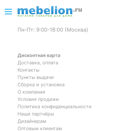
Материал покрытия
ПВХ
корпуса
?
Пн-Пт: 9:00-18:00 (Москва)
Тип поверхности
матовый
корпуса
КОМПЛЕКТАЦИЯ
Дисконтная карта
Стол офисный Тренд
8 отзывов
Доставка, оплата
Компоненты,
Контакты
входящие в
4 полки
6 091
р.
комплект
Пункты выдачи
Стеллаж-колонка Домино
ЛОФТ стеллаж 600 Белый
Сборка и установка
ПУ-20-1
72230021
О компании
ОСОБЕННОСТИ ПРИМЕНЕНИЯ
3 отзыва
Скрыть
Условия продажи
Политика конфиденциальности
Рекомендуемые
Гостиная, Кабинет,
11 523
4 628
р.
р.
помещения
Офис, Прихожая,
Наши партнёры
Спальня
Дизайнерам
Оптовым клиентам