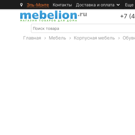
Эль-Монте
Контакты
Доставка и оплата
Еще
+7 (
Главная
>
Мебель
>
Корпусная мебель
>
Обув