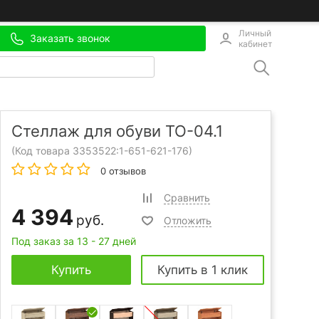
Личный
Заказать звонок
кабинет
Стеллаж для обуви ТО-04.1
(Код товара 3353522:
1-651-621-176
)
0 отзывов
Сравнить
4 394
руб.
Отложить
Под заказ за 13 - 27 дней
Купить
Купить в 1 клик