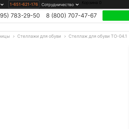
Корзина
0
1-651-621-176
Сотрудничество
495)
783-29-50
8 (800)
707-47-67
ницы
>
Стеллажи для обуви
>
Стеллаж для обуви ТО-04.1