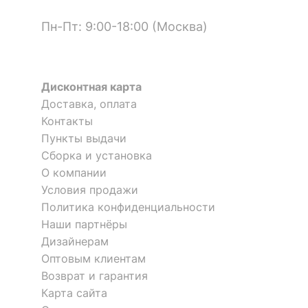
КОМПЛЕКТАЦИЯ
Пн-Пт: 9:00-18:00 (Москва)
Компоненты,
входящие в
15 полок
комплект
Дисконтная карта
Доставка, оплата
ОСОБЕННОСТИ ПРИМЕНЕНИЯ
Контакты
Пункты выдачи
Рекомендуемые
Гостиная, Кабинет,
помещения
Офис, Прихожая,
Сборка и установка
Полка книжная Домино
Спальня
ПК-16
О компании
1 отзыв
Условия продажи
Стеллаж Домино СУ(ш3в2)
Стеллаж Домино ПУ-30-1
Политика конфиденциальности
1 отзыв
Скрыть
2 595
р.
Наши партнёры
Дизайнерам
29 937
22 311
р.
р.
Оптовым клиентам
Скрыть
Возврат и гарантия
Карта сайта