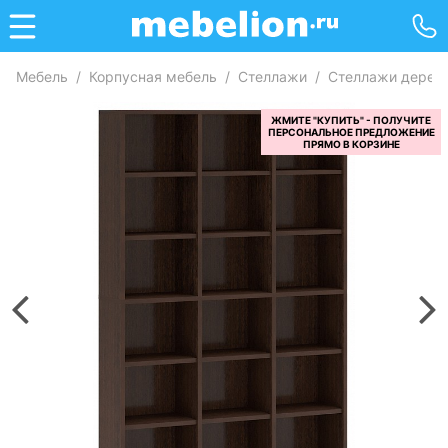
Мебель
/
Корпусная мебель
/
Стеллажи
/
Стеллажи дерев