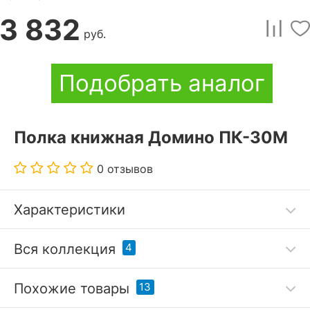
3 832
руб.
Подобрать аналог
Полка книжная Домино ПК-30М
0 отзывов
Характеристики
Код товара
3500546
Вся коллекция
4
Артикул
MER_PK-30M-K-V
Похожие товары
13
Бренд
Merdes (Россия)