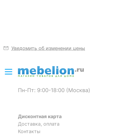
4627197603508, станьте первым.
?
Узнать подробнее
Тип ткани
мех
исскуственный
Цвет
шоколад
Тип отделки
заработанный
край
Уведомить об изменении цены
Упаковка
сумка из ПВХ
Скрыть
Пн-Пт: 9:00-18:00 (Москва)
Дисконтная карта
Доставка, оплата
Контакты