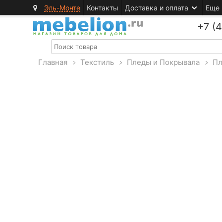
Эль-Монте
Контакты
Доставка и оплата
Еще
+7 (
Главная
>
Текстиль
>
Пледы и Покрывала
>
П