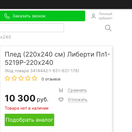
Личный
Заказать звонок
кабинет
0х240
Плед (220x240 см) Либерти Пл1-
5219Р-220х240
(Код товара 3414442:
1-651-621-176
)
0 отзывов
Сравнить
10 300
руб.
Отложить
Товара нет в наличии
Подобрать аналог