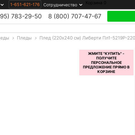
Корзина
0
1-651-621-176
Сотрудничество
495)
783-29-50
8 (800)
707-47-67
леды
>
Пледы
>
Плед (220x240 см) Либерти Пл1-5219Р-22