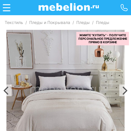
Текстиль
/
Пледы и Покрывала
/
Пледы
/
Пледы