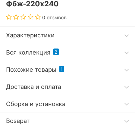
Фбж-220х240
0 отзывов
Характеристики
Дополнительные параметры:
Вся коллекция
2
стирка при 30 °С
Похожие товары
1
Код товара
3301664
Доставка и оплата
Артикул
SDM_46271654872
15
Сборка и установка
Бренд
Sofi De MarkO
(Россия)
Возврат
?
Плед (160x220 см) Флоренс
Плед (220x240 см) Флоренс
Серия
Флоренс