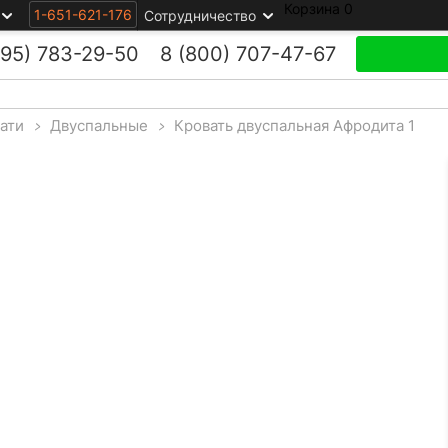
Корзина
0
1-651-621-176
Сотрудничество
495)
783-29-50
8 (800)
707-47-67
ати
>
Двуспальные
>
Кровать двуспальная Афродита 1