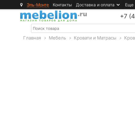
Эль-Монте
Контакты
Доставка и оплата
Еще
+7 (
Главная
>
Мебель
>
Кровати и Матрасы
>
Кров