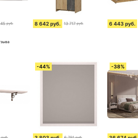
8 642
руб.
6 443
руб.
645
13 717
руб.
руб.
тзыва
3 803
руб.
36 674
руб
6 791
руб.
руб.