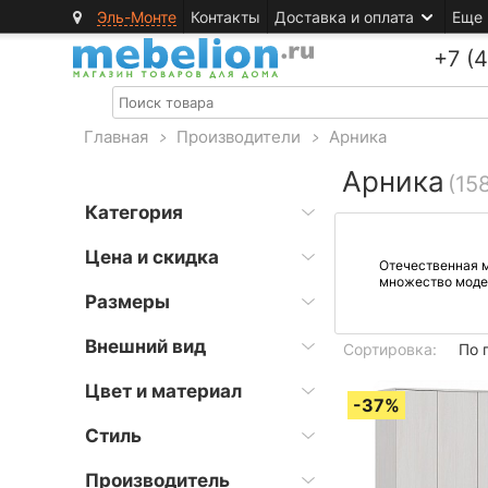
Эль-Монте
Контакты
Доставка и оплата
Еще
+7 (
Главная
>
Производители
>
Арника
Арника
(15
Категория
Цена и скидка
Отечественная м
множество моделе
Размеры
Внешний вид
Сортировка:
По 
Цвет и материал
Стиль
Производитель