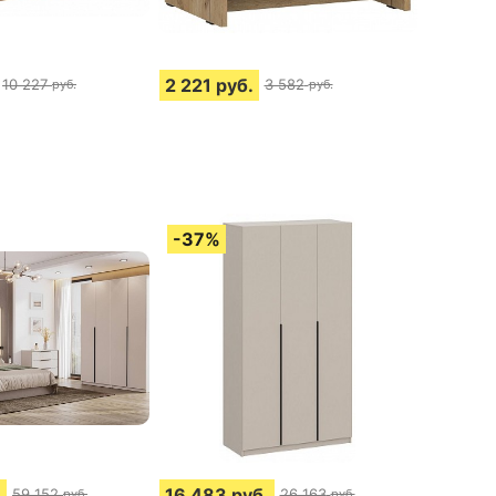
2 221
руб.
10 227
3 582
руб.
руб.
.
16 483
руб.
59 152
26 163
руб.
руб.