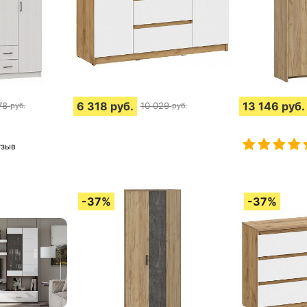
6 318
руб.
13 146
руб.
78
10 029
руб.
руб.
тзыв