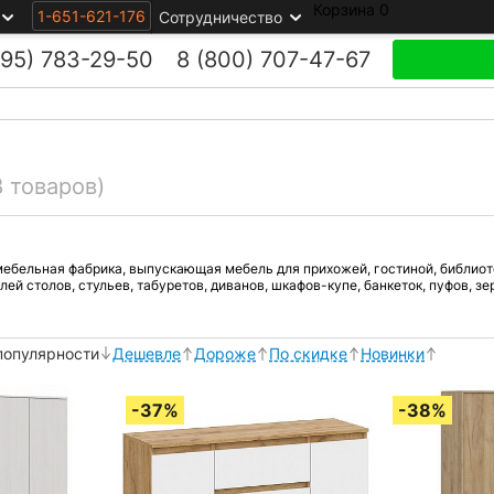
Корзина
0
1-651-621-176
Сотрудничество
495)
783-29-50
8 (800)
707-47-67
8 товаров)
ебельная фабрика, выпускающая мебель для прихожей, гостиной, библиотек
й столов, стульев, табуретов, диванов, шкафов-купе, банкеток, пуфов, зе
популярности
Дешевле
Дороже
По скидке
Новинки