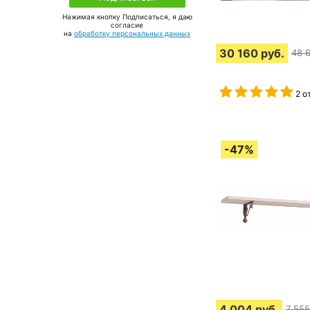
Нажимая кнопку Подписаться, я даю
соглаcие
на
обработку персональных данных
30 160
руб.
48 
2 о
4 004
руб.
7 555