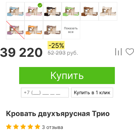
Показать
все
-25%
39 220
52 293
руб.
Купить
Купить в 1 клик
Кровать двухъярусная Трио
3 отзыва