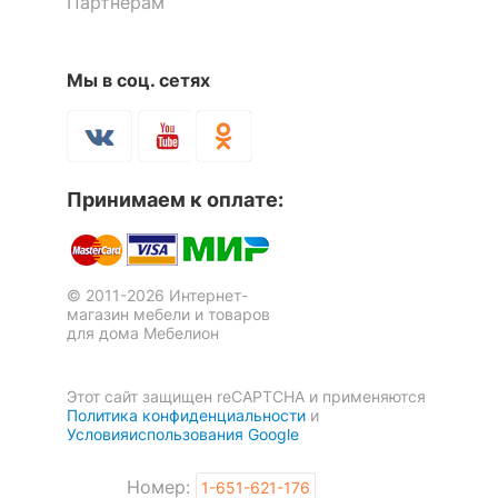
Партнерам
4 полки
0
1
Количество ящиков
2
Мы в соц. сетях
Кровать двухъярусная Трио
Кровать двухъярусная Трио
3 отзыва
3 отзыва
ОСОБЕННОСТИ ПРИМЕНЕНИЯ
52 293
р.
52 293
р.
39 220
39 220
р.
р.
Рекомендуемые
Детская
Принимаем к оплате:
помещения
Скрыть
Масса брутто, кг
260
© 2011-2026 Интернет-
магазин мебели и товаров
Скрыть
для дома Мебелион
Этот сайт защищен reCAPTCHA и применяются
Политика конфиденциальности
и
Условияиспользования Google
Номер:
1-651-621-176