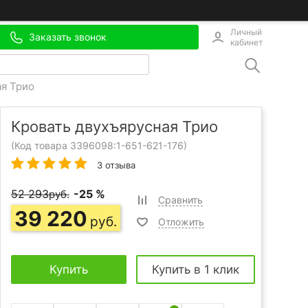
Личный
Заказать звонок
кабинет
ая Трио
Кровать двухъярусная Трио
(Код товара 3396098:
1-651-621-176
)
3 отзыва
52 293
-25 %
руб.
Сравнить
39 220
руб.
Отложить
Купить
Купить в 1 клик