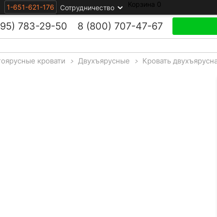
Корзина
0
1-651-621-176
Сотрудничество
495)
783-29-50
8 (800)
707-47-67
оярусные кровати
>
Двухъярусные
>
Кровать двухъярусн