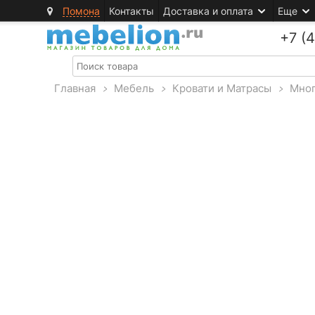
Помона
Контакты
Доставка и оплата
Еще
+7 (
Главная
>
Мебель
>
Кровати и Матрасы
>
Мног