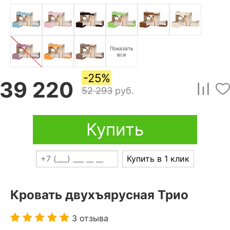
Показать
все
-25%
39 220
52 293
руб.
Купить
Купить в 1 клик
Кровать двухъярусная Трио
3 отзыва