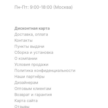
Пн-Пт: 9:00-18:00 (Москва)
?
Наполнитель
ППУ
?
Тип поверхности
матовый
обивки
Дисконтная карта
Доставка, оплата
ОСОБЕННОСТИ ПРИМЕНЕНИЯ
Контакты
Пункты выдачи
Рекомендуемые
Гостиная
Сборка и установка
помещения
Кресло-трансформер Звезда
Кресло-мешок Пятицветик
О компании
1 отзыв
?
Максимальная
Условия продажи
80
нагрузка, кг
Политика конфиденциальности
5 287
8 200
р.
р.
Наши партнёры
Масса брутто, кг
7
Дизайнерам
Оптовым клиентам
Скрыть
Возврат и гарантия
Карта сайта
Отзывы