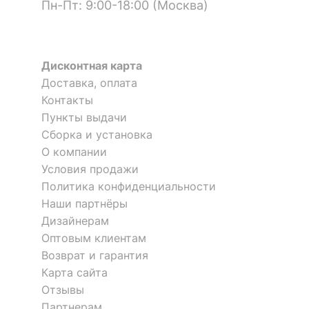
Пн-Пт: 9:00-18:00 (Москва)
?
Наполнитель
ППУ
?
Тип поверхности
матовый
Дисконтная карта
обивки
Доставка, оплата
Контакты
ОСОБЕННОСТИ ПРИМЕНЕНИЯ
Пункты выдачи
Сборка и установка
Рекомендуемые
Гостиная
Кресло-мешок Пятицветик
Кресло-трансформер Звезда
помещения
О компании
1 отзыв
Условия продажи
?
Максимальная
Политика конфиденциальности
80
нагрузка, кг
8 200
5 287
р.
р.
Наши партнёры
Дизайнерам
Масса брутто, кг
7
Оптовым клиентам
Возврат и гарантия
Скрыть
Карта сайта
Отзывы
Партнерам