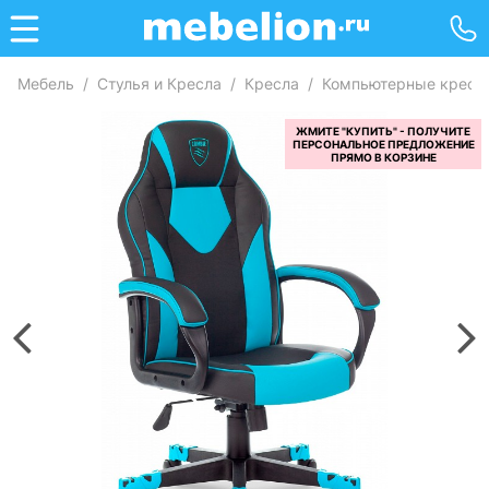
Мебель
/
Стулья и Кресла
/
Кресла
/
Компьютерные кресл