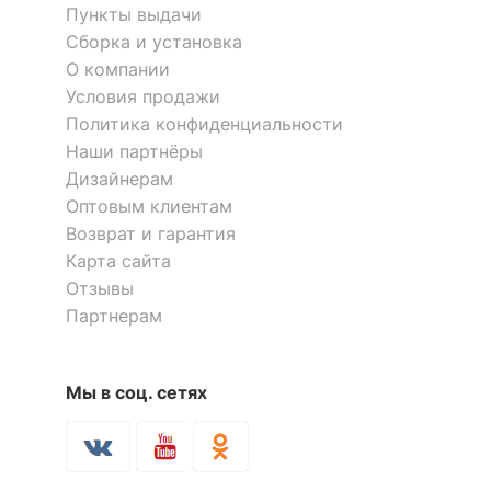
Пункты выдачи
?
Материал корпуса
полимер
Сборка и установка
О компании
?
Тип поверхности
матовый
Условия продажи
обивки
Политика конфиденциальности
?
Тип поверхности
Наши партнёры
матовый
корпуса
Дизайнерам
Оптовым клиентам
КОМПЛЕКТАЦИЯ
Возврат и гарантия
Карта сайта
Компоненты,
Отзывы
входящие в
колесики, подлокотники
Партнерам
комплект
ОСОБЕННОСТИ ПРИМЕНЕНИЯ
Мы в соц. сетях
?
Максимальная
181
нагрузка, кг