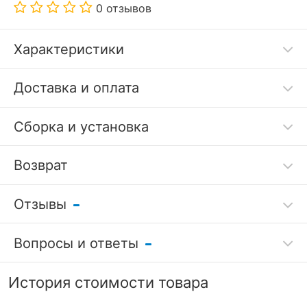
0 отзывов
Характеристики
Дополнительные параметры:
Доставка и оплата
стирка при 30 °С
Сборка и установка
Код товара
3414624
Возврат
Артикул
SDM_4627177427902
Отзывы
Бренд
Sofi De MarkO (Россия)
Гарантия
Вопросы и ответы
качества
Страна
Россия
Оставить отзыв
производителя
Задать вопрос
7 дней
История стоимости товара
?
Серия
Brianna
Никто ещё не оставил отзывов, станьте первым.