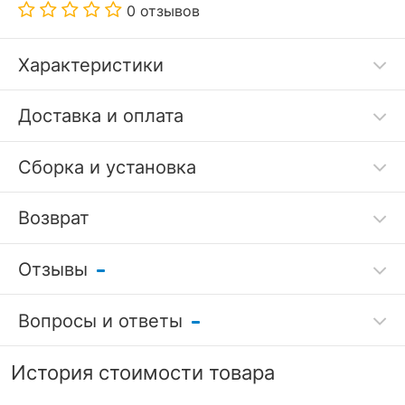
0 отзывов
Характеристики
Дополнительные параметры:
Доставка и оплата
стирка при 30 °С
Сборка и установка
Код товара
3414617
Возврат
Артикул
SDM_4627177427896
Отзывы
Бренд
Sofi De MarkO (Россия)
Гарантия
Вопросы и ответы
качества
Страна
Россия
Оставить отзыв
производителя
Задать вопрос
7 дней
История стоимости товара
?
Серия
Brianna
Никто ещё не оставил отзывов, станьте первым.