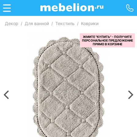
Декор
/
Для ванной
/
Текстиль
/
Коврики