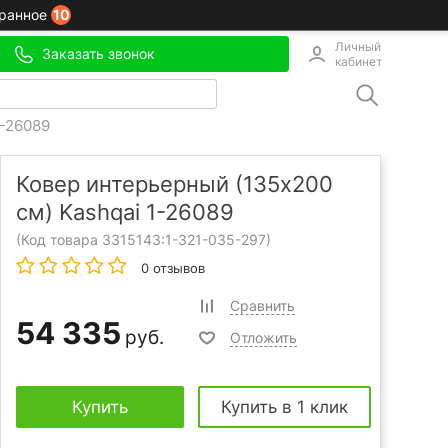
10
ранное
Личный
Заказать звонок
кабинет
1-26089
Ковер интерьерный (135x200
см) Kashqai 1-26089
(Код товара 3315143:
1-321-035-297
)
0 отзывов
Сравнить
54 335
руб.
Отложить
Купить
Купить в 1 клик