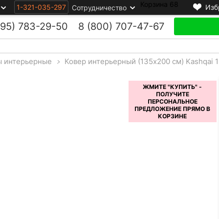
Корзина
68
1-321-035-297
Изб
Сотрудничество
495)
783-29-50
8 (800)
707-47-67
ы интерьерные
>
Ковер интерьерный (135x200 см) Kashqai 