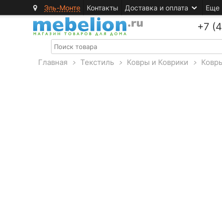
Эль-Монте
Контакты
Доставка и оплата
Еще
+7 (
Главная
>
Текстиль
>
Ковры и Коврики
>
Ковр