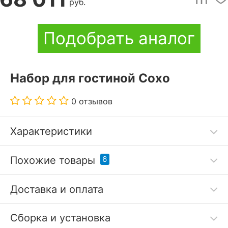
руб.
Подобрать аналог
Набор для гостиной Сохо
0 отзывов
Характеристики
Код товара
3435178
Похожие товары
6
Артикул
TRM_Soho_system_1
Доставка и оплата
Бренд
Олимп-мебель (Россия)
Сборка и установка
?
Серия
Сохо