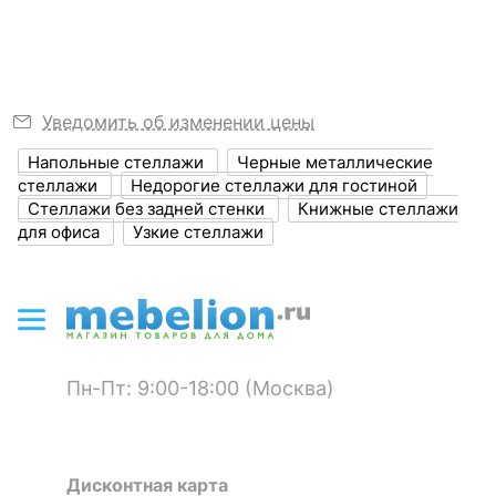
?
Высота, мм
1850
Размер упаковки,
160x650x350
мм
Уведомить об изменении цены
?
Объем упаковки,
0.036
Напольные стеллажи
Черные металлические
куб. м
стеллажи
Недорогие стеллажи для гостиной
Стеллажи без задней стенки
Книжные стеллажи
Масса брутто, кг
18
для офиса
Узкие стеллажи
ЦВЕТ И МАТЕРИАЛ
?
Цвет корпуса
бетон, черный
?
Материал корпуса
ЛДСП Е1, металл
Пн-Пт: 9:00-18:00 (Москва)
КОМПЛЕКТАЦИЯ
Дисконтная карта
Компоненты,