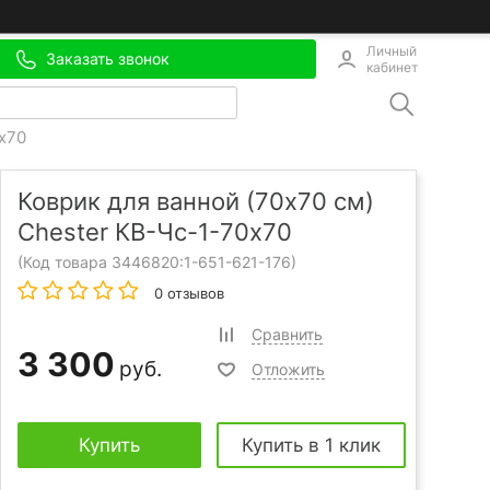
Личный
Заказать звонок
кабинет
0х70
Коврик для ванной (70x70 см)
Chester КВ-Чс-1-70х70
(Код товара 3446820:
1-651-621-176
)
0 отзывов
Сравнить
3 300
руб.
Отложить
Купить
Купить в 1 клик