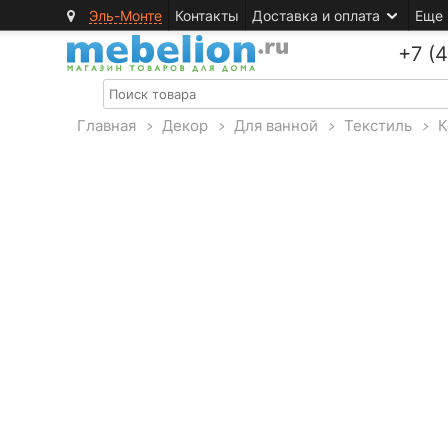
Эль-Монте
Контакты
Доставка и оплата
Еще
+7 (
Главная
>
Декор
>
Для ванной
>
Текстиль
>
К