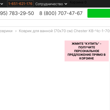
Корзина
0
1-651-621-176
Сотрудничество
495)
783-29-50
8 (800)
707-47-67
оврики
>
Коврик для ванной (70x70 см) Chester КВ-Чс-1-7