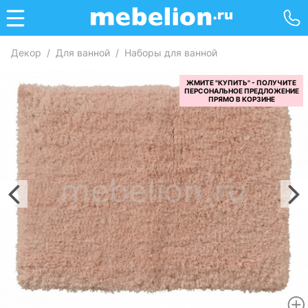
Декор
/
Для ванной
/
Наборы для ванной