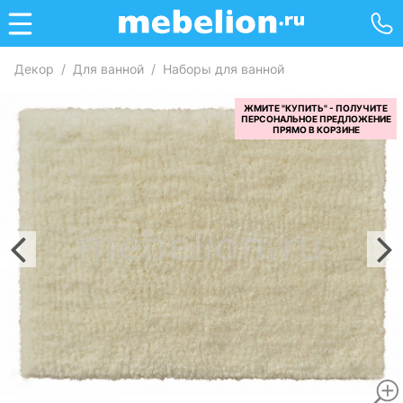
Декор
/
Для ванной
/
Наборы для ванной