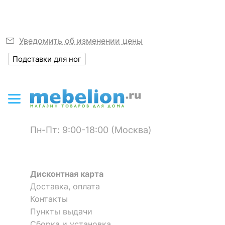
?
Объем упаковки,
0.04
куб. м
Уведомить об изменении цены
ЦВЕТ И МАТЕРИАЛ
Подставки для ног
Цвет столешницы
белый
?
Цвет корпуса
хром
Материал
ЛДСП Е1
столешницы
Пн-Пт: 9:00-18:00 (Москва)
?
Материал корпуса
металл
Материал покрытия
лак
Дисконтная карта
корпуса
Доставка, оплата
?
Контакты
Тип поверхности
матовый
столешницы
Пункты выдачи
Сборка и установка