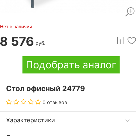
Нет в наличии
8 576
руб.
Подобрать аналог
Стол офисный 24779
0 отзывов
Характеристики
Опоры стола сконструированы таким образом,