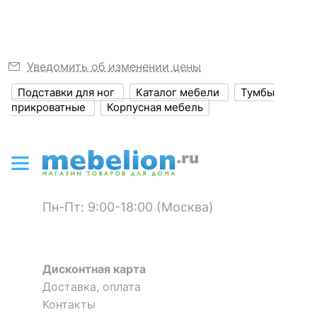
мм
?
Объем упаковки,
0.02
куб. м
Уведомить об изменении цены
Масса брутто, кг
12
Подставки для ног
Каталог мебели
Тумбы
прикроватные
Корпусная мебель
ЦВЕТ И МАТЕРИАЛ
?
Цвет фасада
белый
?
Цвет корпуса
дуб сонома
Пн-Пт: 9:00-18:00 (Москва)
?
Материал фасада
ЛДСП Е1
?
Материал корпуса
ЛДСП Е1
Дисконтная карта
?
Тип поверхности
глянцевый
Доставка, оплата
фасада
Контакты
?