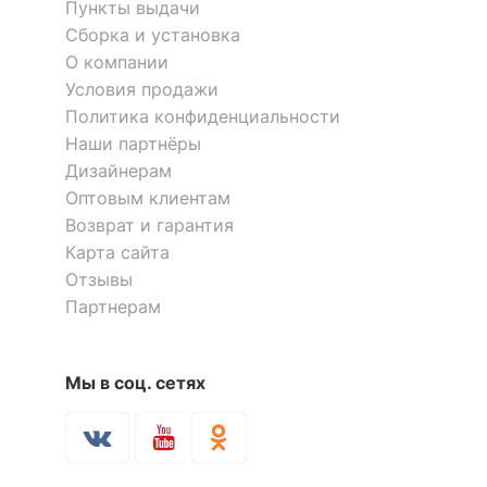
Тип поверхности
Пункты выдачи
матовый
корпуса
Сборка и установка
О компании
КОМПЛЕКТАЦИЯ
Условия продажи
Политика конфиденциальности
Компоненты,
Наши партнёры
входящие в
2 ящика
Дизайнерам
комплект
Оптовым клиентам
Количество ящиков
2
Возврат и гарантия
Карта сайта
Отзывы
ОСОБЕННОСТИ ПРИМЕНЕНИЯ
Партнерам
Рекомендуемые
Гостиная, Прихожая,
помещения
Спальня
Мы в соц. сетях
Масса нетто, кг
11
Скрыть