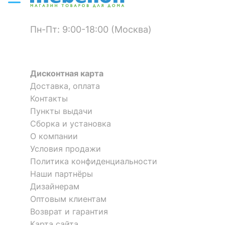
Цвет кромки
венге
Пн-Пт: 9:00-18:00 (Москва)
?
Материал фасада
ЛДСП Е1, МДФ
Тумба Мебелайн-4
Комод Мебелайн-5
1 отзыв
?
Материал корпуса
ЛДСП Е1
Дисконтная карта
12 155
15 210
р.
р.
Комод Мебелайн-3
Тумба Домино ПУ-10-2
Доставка, оплата
Материал кромки
ABS
Контакты
?
12 155
7 710
Тип поверхности
р.
р.
Пункты выдачи
матовый
фасада
Сборка и установка
О компании
?
Тип поверхности
-10 %
матовый
Условия продажи
корпуса
Политика конфиденциальности
Наши партнёры
КОМПЛЕКТАЦИЯ
Дизайнерам
Оптовым клиентам
Компоненты,
входящие в
2 дверцы, 2 полки
Возврат и гарантия
комплект
Карта сайта