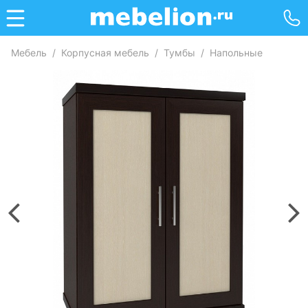
Мебель
/
Корпусная мебель
/
Тумбы
/
Напольные