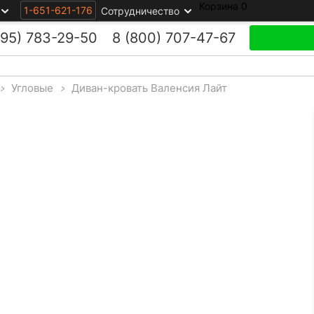
Корзина
0
1-651-621-176
Сотрудничество
495)
783-29-50
8 (800)
707-47-67
>
Угловые
>
Диван-кровать Валенсия Лайт