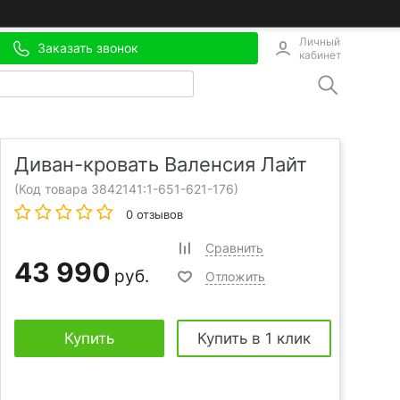
Личный
Заказать звонок
кабинет
Диван-кровать Валенсия Лайт
(Код товара 3842141:
1-651-621-176
)
0 отзывов
Сравнить
43 990
руб.
Отложить
Купить
Купить в 1 клик