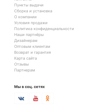
?
Материал фасада
ЛДСП Е1
Пункты выдачи
Сборка и установка
?
Материал корпуса
ЛДСП Е1, массив ясеня
О компании
Условия продажи
?
Тип поверхности
матовый
фасада
Политика конфиденциальности
Наши партнёры
?
Тип поверхности
Дизайнерам
матовый
корпуса
Оптовым клиентам
Возврат и гарантия
КОМПЛЕКТАЦИЯ
Карта сайта
Отзывы
Компоненты,
Партнерам
входящие в
3 дверцы, 3 полки
комплект
Мы в соц. сетях
ОСОБЕННОСТИ ПРИМЕНЕНИЯ
Рекомендуемые
Гостиная, Кабинет,
помещения
Прихожая, Спальня