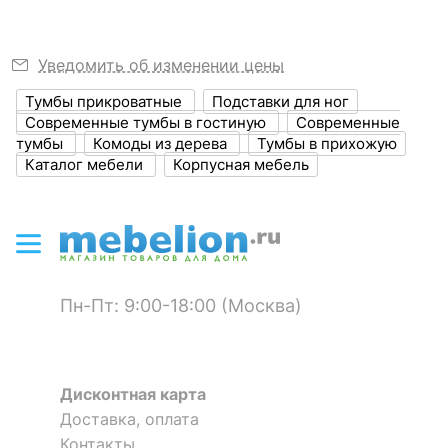
?
Выступ, мм
450
Уведомить об изменении цены
?
Высота, мм
900
Тумбы прикроватные
Подставки для ног
Современные тумбы в гостиную
Современные
Размер упаковки,
1550x450x150
тумбы
Комоды из дерева
Тумбы в прихожую
мм
Каталог мебели
Корпусная мебель
?
Объем упаковки,
0.6
куб. м
Масса брутто, кг
40
Пн-Пт: 9:00-18:00 (Москва)
ЦВЕТ И МАТЕРИАЛ
?
Цвет фасада
цветной рисунок Print
02
Дисконтная карта
?
Цвет корпуса
коричневый
Доставка, оплата
Контакты