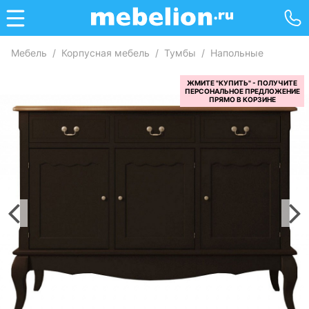
Мебель
/
Корпусная мебель
/
Тумбы
/
Напольные