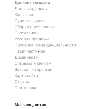
Дисконтная карта
КОМПЛЕКТАЦИЯ
Доставка, оплата
Контакты
Компоненты,
Пункты выдачи
входящие в
3 дверцы, 3 ящика
Сборка и установка
комплект
О компании
Условия продажи
Количество ящиков
3
Политика конфиденциальности
Наши партнёры
ОСОБЕННОСТИ ПРИМЕНЕНИЯ
Дизайнерам
Оптовым клиентам
Рекомендуемые
Гостиная, Кабинет,
помещения
Прихожая, Спальня
Возврат и гарантия
Карта сайта
Масса нетто, кг
31
Отзывы
Партнерам
Скрыть
Мы в соц. сетях