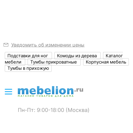
Узнать подробнее
Размер упаковки,
1260x440x930
мм
?
Объем упаковки,
0.516
куб. м
Уведомить об изменении цены
ЦВЕТ И МАТЕРИАЛ
Подставки для ног
Комоды из дерева
Каталог
мебели
Тумбы прикроватные
Корпусная мебель
?
Цвет фасада
черный
Тумбы в прихожую
?
Цвет корпуса
орех, черный
?
Материал фасада
массив березы, массив
ясеня
?
Материал корпуса
массив ясеня
Пн-Пт: 9:00-18:00 (Москва)
?
Тип поверхности
матовый
фасада