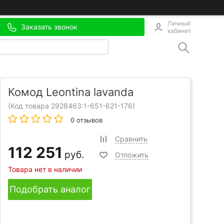
Личный
Заказать звонок
кабинет
Комод Leontina lavanda
(Код товара 2928463:
1-651-621-176
)
0 отзывов
Сравнить
112 251
руб.
Отложить
Товара нет в наличии
Подобрать аналог