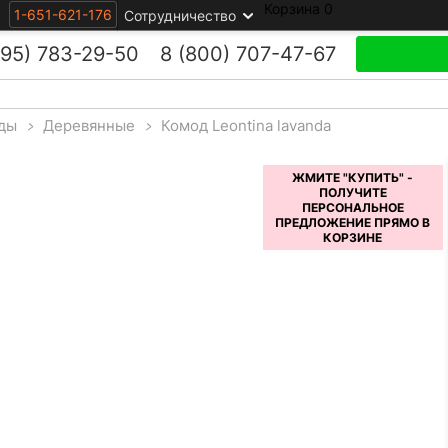
Корзина
0
1-651-621-176
Сотрудничество
495)
783-29-50
8 (800)
707-47-67
ды
>
Деревянные
>
Комод Leontina lavanda