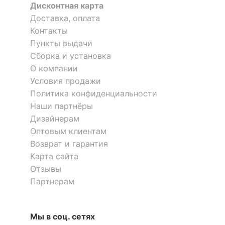
Дисконтная карта
?
Тип поверхности
Доставка, оплата
матовый
фасада
Контакты
Пункты выдачи
КОМПЛЕКТАЦИЯ
Сборка и установка
О компании
Компоненты,
Условия продажи
входящие в
4 ящика
Политика конфиденциальности
комплект
Наши партнёры
Количество ящиков
4
Дизайнерам
Оптовым клиентам
Возврат и гарантия
ОСОБЕННОСТИ ПРИМЕНЕНИЯ
Карта сайта
Отзывы
Масса нетто, кг
35
Партнерам
Скрыть
Мы в соц. сетях