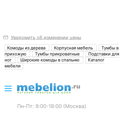
?
Выступ, мм
460
?
Высота, мм
810
Размер упаковки,
1120x520x870
мм
Уведомить об изменении цены
?
Объем упаковки,
Комоды из дерева
Корпусная мебель
Тумбы в
0.507
Комод Berber Принт 32
куб. м
прихожую
Тумбы прикроватные
Подставки для
3 отзыва
ног
Широкие комоды в спальню
Каталог
42 341
р.
мебели
ЦВЕТ И МАТЕРИАЛ
29 639
р.
?
Цвет фасада
лавандовый
Скрыть
?
Цвет корпуса
лавандовый, орех
?
Пн-Пт: 9:00-18:00 (Москва)
Материал фасада
массив березы, массив
ясеня
?
Материал корпуса
массив ясеня