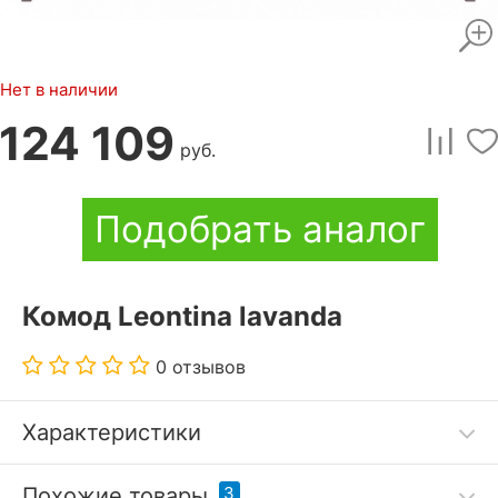
Нет в наличии
124 109
руб.
Подобрать аналог
Комод Leontina lavanda
0 отзывов
Характеристики
Комод «Leontina lavanda» изготовлен из
Похожие товары
3
высококачественных натуральных материалов –