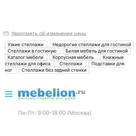
?
Высота, мм
1925
Размер упаковки,
675x525x135
мм
Уведомить об изменении цены
?
Объем упаковки,
0.047
Узкие стеллажи
Недорогие стеллажи для гостиной
куб. м
Стеллажи в гостиную
Белая мебель для гостиной
Каталог мебели
Корпусная мебель
Книжные
Масса брутто, кг
22.1
стеллажи для офиса
Стеллажи
Подставки для
ног
Стеллажи без задней стенки
ЦВЕТ И МАТЕРИАЛ
?
Цвет корпуса
белый
КОМПЛЕКТАЦИЯ
Пн-Пт: 9:00-18:00 (Москва)
Компоненты,
входящие в
5 полок
комплект