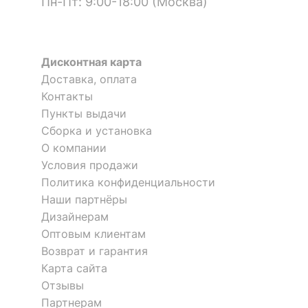
Пн-Пт: 9:00-18:00 (Москва)
?
Тип поверхности
матовый, прозрачный
фасада
?
Тип поверхности
Дисконтная карта
матовый
корпуса
Доставка, оплата
Тумба-витрина Tiffany
Стенка для гостиной Оливия
Контакты
2V1D3S
ОСОБЕННОСТИ ПРИМЕНЕНИЯ
Пункты выдачи
4 отзыва
Сборка и установка
58 794
р.
Рекомендуемые
48 799
71 996
О компании
р.
р.
Гостиная
помещения
Условия продажи
Политика конфиденциальности
Масса нетто, кг
206.16
-14 %
-15 %
Наши партнёры
Дизайнерам
Скрыть
Оптовым клиентам
Возврат и гарантия
Карта сайта
Отзывы
Партнерам