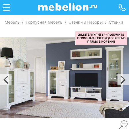
Мебель
/
Корпусная мебель
/
Стенки и Наборы
/
Стенки го