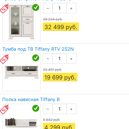
–
+
38 234 руб.
32 499
руб.
Тумба под ТВ Tiffany RTV 2S2N
–
+
23 451 руб.
19 699
руб.
Полка навесная Tiffany В
–
+
5 442 руб.
4 299
руб.