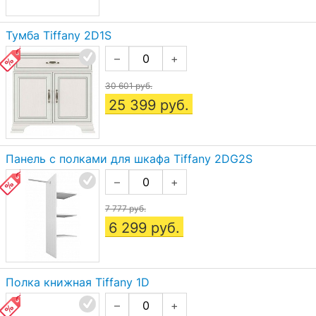
Тумба Tiffany 2D1S
–
+
30 601 руб.
25 399
руб.
Панель с полками для шкафа Tiffany 2DG2S
–
+
7 777 руб.
6 299
руб.
Полка книжная Tiffany 1D
–
+