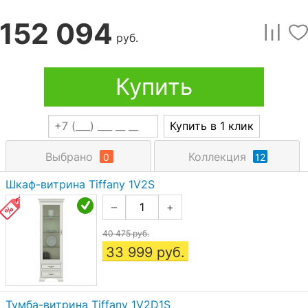
152 094
руб.
Купить
Купить в 1 клик
Выбрано
Коллекция
0
12
Шкаф-витрина Tiffany 1V2S
–
+
40 475 руб.
33 999
руб.
Тумба-витрина Tiffany 1V2D1S