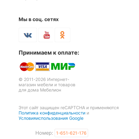
Тумба под ТВ Tiffany RTV
Шкаф-витрина Tiffany 2V2S
Мы в соц. сетях
1V2D1S
3 отзыва
33 138
р.
50 469
р.
28 499
42 899
р.
р.
Принимаем к оплате:
-15 %
-17 %
© 2011-2026 Интернет-
магазин мебели и товаров
для дома Мебелион
Этот сайт защищен reCAPTCHA и применяются
Политика конфиденциальности
и
Условияиспользования Google
Номер:
1-651-621-176
Тумба-витрина Tiffany
Стол письменный Tiffany