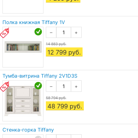
Полка книжная Tiffany 1V
–
+
14 883 руб.
12 799
руб.
Тумба-витрина Tiffany 2V1D3S
–
+
58 794 руб.
48 799
руб.
Стенка-горка Tiffany