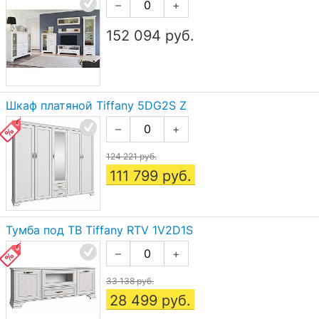
–
+
152 094
руб.
Шкаф платяной Tiffany 5DG2S Z
–
+
124 221 руб.
111 799
руб.
Тумба под ТВ Tiffany RTV 1V2D1S
–
+
33 138 руб.
28 499
руб.