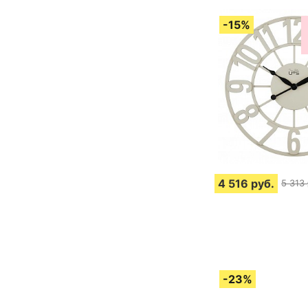
4 516
руб.
5 313