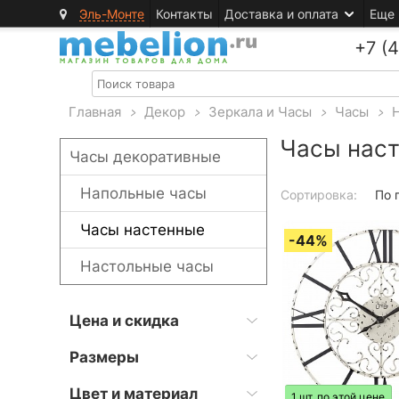
Эль-Монте
Контакты
Доставка и оплата
Еще
+7 (
Главная
>
Декор
>
Зеркала и Часы
>
Часы
>
Часы нас
Часы декоративные
Напольные часы
Сортировка:
По 
Часы настенные
Настольные часы
Цена и скидка
Размеры
Цвет и материал
1 шт. по этой цене