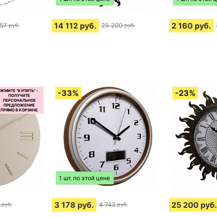
14 112
руб.
2 160
руб.
457
25 200
руб.
руб.
1 шт. по этой цене
3 178
руб.
25 200
руб.
4 743
руб.
руб.