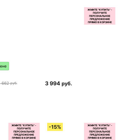
цене
3 994
руб.
2 662
руб.