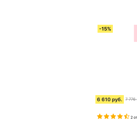
6 610
руб.
7 776
2 о