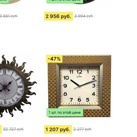
2 956
руб.
3 661
3 994
руб.
руб.
1 шт. по этой цене
1 207
руб.
32 727
2 277
руб.
руб.