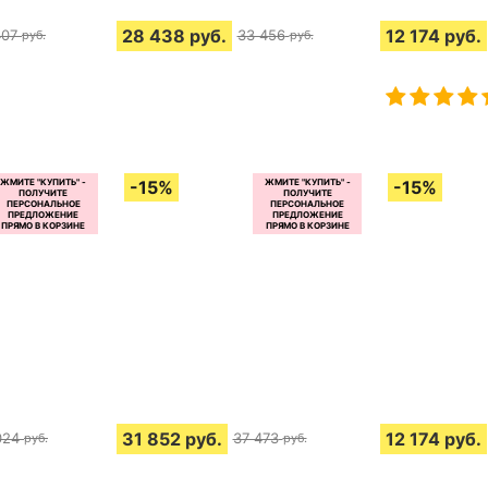
28 438
руб.
12 174
руб.
407
33 456
руб.
руб.
31 852
руб.
12 174
руб.
024
37 473
руб.
руб.