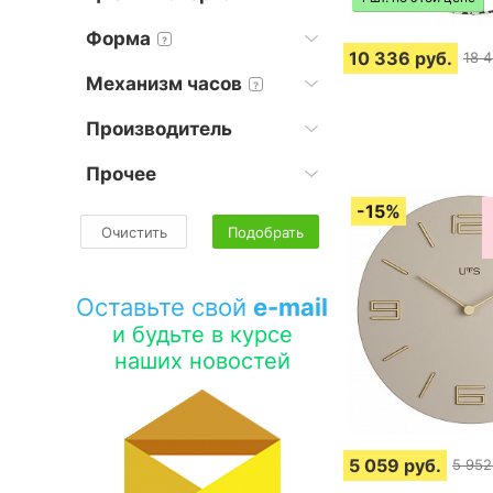
Форма
?
10 336
руб.
18 
Механизм часов
?
Производитель
Прочее
Очистить
Подобрать
Оставьте свой
e-mail
и будьте в курсе
наших новостей
5 059
руб.
5 952