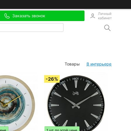
Личный
Заказать звонок
кабинет
Товары
В интерьере
цене
1 шт. по этой цене