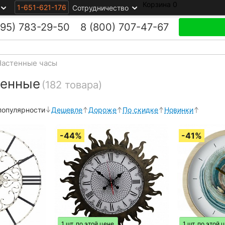
Корзина
0
1-651-621-176
Сотрудничество
495)
783-29-50
8 (800)
707-47-67
Настенные часы
тенные
(182 товара)
популярности
Дешевле
Дороже
По скидке
Новинки
1 шт. по этой цене
1 шт. по этой 