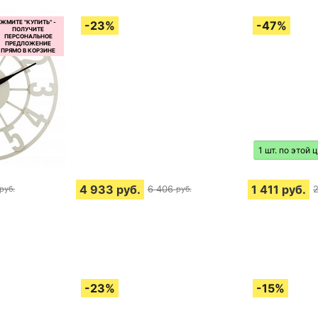
1 шт. по этой 
4 933
руб.
1 411
руб.
6 406
руб.
руб.