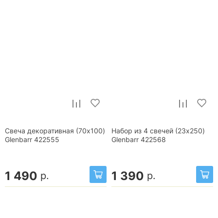
Свеча декоративная (70x100)
Набор из 4 свечей (23x250)
Glenbarr 422555
Glenbarr 422568
1 490
1 390
р.
р.