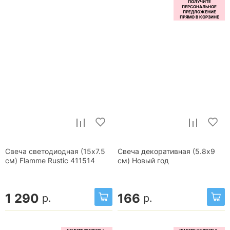
Свеча светодиодная (15х7.5
Свеча декоративная (5.8x9
см) Flamme Rustic 411514
см) Новый год
1 290
166
р.
р.