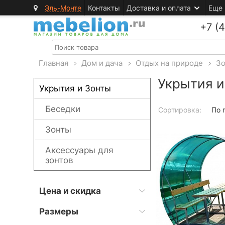
Эль-Монте
Контакты
Доставка и оплата
Еще
+7 (
Главная
>
Дом и дача
>
Отдых на природе
>
З
Укрытия и
Укрытия и Зонты
Беседки
Сортировка:
По 
Зонты
Аксессуары для
зонтов
Цена и скидка
Размеры