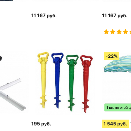
11 167
руб.
11 167
руб.
1 шт. по этой 
195
руб.
1 545
руб.