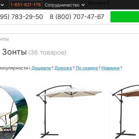
Корзина
0
1-651-621-176
Сотрудничество
495)
783-29-50
8 (800)
707-47-67
онты
 Зонты
(36 товаров)
популярности
Дешевле
Дороже
По скидке
Новинки