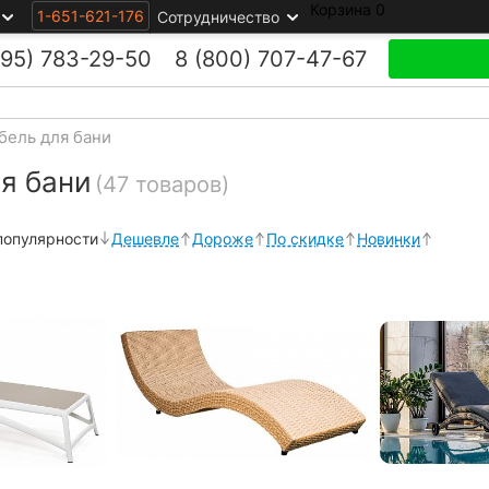
Корзина
0
1-651-621-176
Сотрудничество
495)
783-29-50
8 (800)
707-47-67
бель для бани
я бани
(47 товаров)
популярности
Дешевле
Дороже
По скидке
Новинки