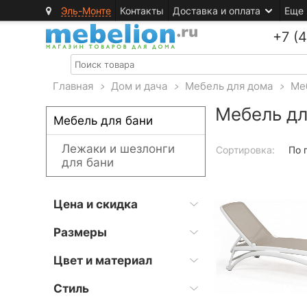
Эль-Монте
Контакты
Доставка и оплата
Еще
+7 (
Главная
>
Дом и дача
>
Мебель для дома
>
Ме
Мебель дл
Мебель для бани
Лежаки и шезлонги
Сортировка:
По 
для бани
Цена и скидка
Размеры
Цвет и материал
Стиль