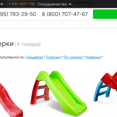
Корзина
0
1-651-621-176
Сотрудничество
495)
783-29-50
8 (800)
707-47-67
орки
(4 товара)
популярности
Дешевле
Дороже
По скидке
Новинки