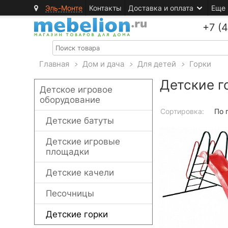
Эль-Монте
Контакты
Доставка и оплата
Еще
+7 (
Главная
>
Дом и дача
>
Для детей
>
Горки
Детские г
Детское игровое
оборудование
Сортировка:
По 
Детские батуты
Детские игровые
площадки
Детские качели
Песочницы
Детские горки