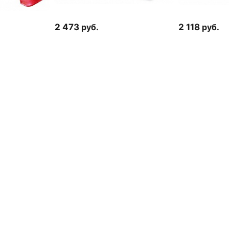
2 473
руб.
2 118
руб.