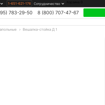
Корзина
0
1-651-621-176
Сотрудничество
495)
783-29-50
8 (800)
707-47-67
апольные
>
Вешалка-стойка Д 1