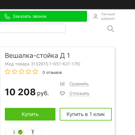
Личный
Заказать звонок
кабинет
Вешалка-стойка Д 1
(Код товара 3132615:
1-651-621-176
)
0 отзывов
Сравнить
10 208
руб.
Отложить
Купить
Купить в 1 клик