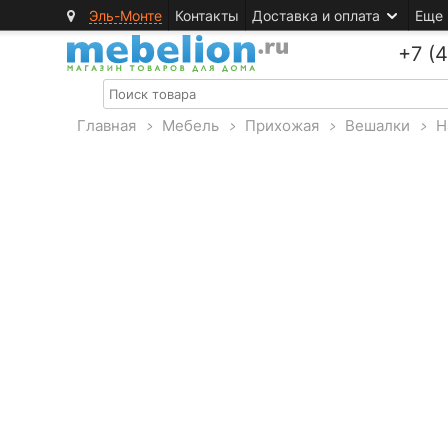
Эль-Монте
Контакты
Доставка и оплата
Еще
+7 (
Главная
>
Мебель
>
Прихожая
>
Вешалки
>
Н