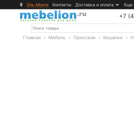
Эль-Монте
Контакты
Доставка и оплата
Еще
+7 (
Главная
>
Мебель
>
Прихожая
>
Вешалки
>
Н