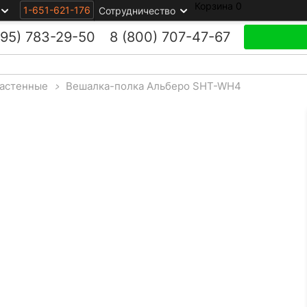
Корзина
0
1-651-621-176
Сотрудничество
495)
783-29-50
8 (800)
707-47-67
астенные
>
Вешалка-полка Альберо SHT-WH4