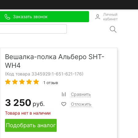
Личный
Заказать звонок
кабинет
Вешалка-полка Альберо SHT-
WH4
(Код товара 3345929:
1-651-621-176
)
1 отзыв
Сравнить
3 250
руб.
Отложить
Товара нет в наличии
Подобрать аналог