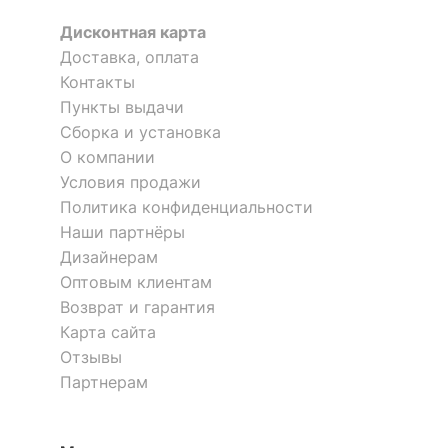
ОСОБЕННОСТИ ПРИМЕНЕНИЯ
Дисконтная карта
Доставка, оплата
Рекомендуемые
Бар, Гостиная, Кабинет,
помещения
Кухня
Контакты
Пункты выдачи
?
Максимальная
170
Сборка и установка
нагрузка, кг
О компании
Условия продажи
Масса нетто, кг
5
Стул Vero
Стул Eiffel
Политика конфиденциальности
9 041
р.
12 839
р.
Масса брутто, кг
5.9
Наши партнёры
3 978
5 906
р.
р.
Дизайнерам
Оптовым клиентам
Скрыть
Возврат и гарантия
Скрыть
Карта сайта
Отзывы
Партнерам