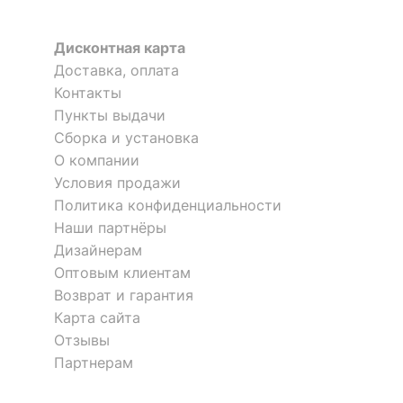
ОСОБЕННОСТИ ПРИМЕНЕНИЯ
Дисконтная карта
Рекомендуемые
Бар, Гостиная, Кабинет,
помещения
Кухня
Доставка, оплата
Контакты
?
Максимальная
Пункты выдачи
170
нагрузка, кг
Сборка и установка
О компании
Масса нетто, кг
5
Условия продажи
Масса брутто, кг
5.9
Политика конфиденциальности
Наши партнёры
Дизайнерам
Скрыть
Оптовым клиентам
Возврат и гарантия
Карта сайта
Отзывы
Партнерам