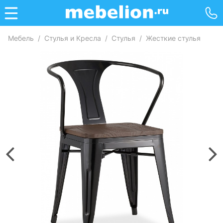
Мебель
/
Стулья и Кресла
/
Стулья
/
Жесткие стулья