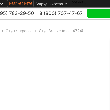
Корзина
0
1-651-621-176
Сотрудничество
495)
783-29-50
8 (800)
707-47-67
>
Стулья-кресла
>
Стул Breeze (mod. 4724)