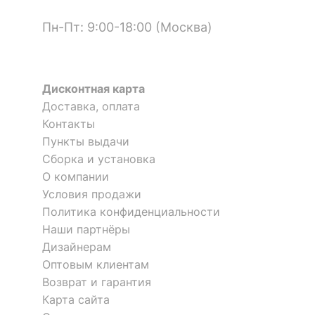
столешницы
Пн-Пт: 9:00-18:00 (Москва)
?
Материал корпуса
металл
?
Тип поверхности
матовый
столешницы
Дисконтная карта
?
Тип поверхности
Доставка, оплата
матовый
корпуса
Контакты
Пункты выдачи
ОСОБЕННОСТИ ПРИМЕНЕНИЯ
Сборка и установка
Стол журнальный Престон
Стол журнальный
О компании
1 отзыв
BeautyStyle 26
Рекомендуемые
Условия продажи
Гостиная, Кабинет, Офис
помещения
Политика конфиденциальности
8 840
6 940
р.
р.
Наши партнёры
Масса брутто, кг
9.2
Дизайнерам
Оптовым клиентам
Скрыть
Возврат и гарантия
Карта сайта