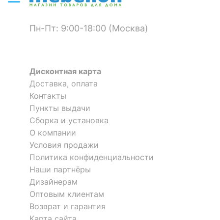
столешницы
?
Материал фасада
шпон ясеня
Пн-Пт: 9:00-18:00 (Москва)
?
Материал корпуса
массив сосны, МДФ
?
Тип поверхности
Дисконтная карта
глянцевый
столешницы
Доставка, оплата
Контакты
?
Тип поверхности
глянцевый
фасада
Пункты выдачи
Сборка и установка
?
Тип поверхности
О компании
глянцевый
корпуса
Стол туалетный Ассоль
Стол туалетный Берже 21
Условия продажи
АС-36
3 отзыва
Политика конфиденциальности
КОМПЛЕКТАЦИЯ
Наши партнёры
11 502
22 572
Дизайнерам
р.
р.
Компоненты,
Оптовым клиентам
входящие в
1 ящик
Возврат и гарантия
комплект
Карта сайта