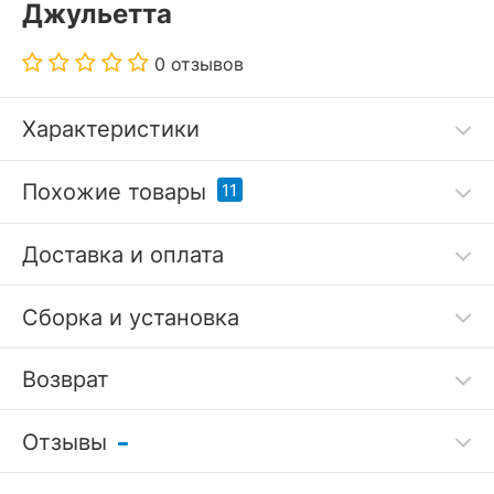
Джульетта
0 отзывов
Характеристики
Код товара
3195036
Похожие товары
11
Артикул
VIS_2100733000006
Доставка и оплата
Бренд
Leset (Россия)
Сборка и установка
?
Серия
Джульетта
Гарантия, месяцы
24
Возврат
РАЗМЕРЫ
Отзывы
Гарантия
Стол туалетный Берже 21
Стол туалетный Берже 6
?
Длина, мм
750