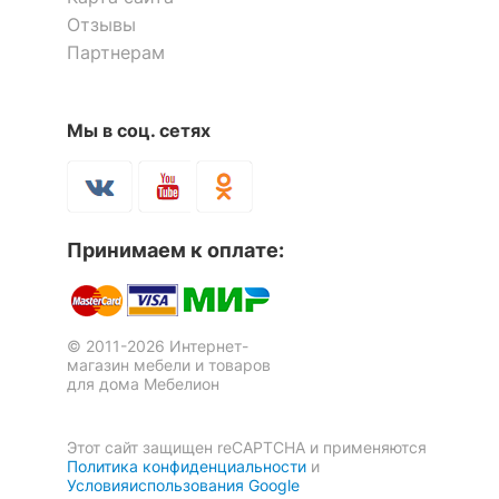
Количество ящиков
1
Отзывы
Партнерам
ОСОБЕННОСТИ ПРИМЕНЕНИЯ
Мы в соц. сетях
Рекомендуемые
Спальня
помещения
Масса нетто, кг
19
Стол туалетный Васко В 91Н
Стол туалетный Монблан
Принимаем к оплате:
Масса брутто, кг
22
МБ-72К
3 отзыва
Скрыть
33 148
11 273
р.
р.
© 2011-2026 Интернет-
магазин мебели и товаров
для дома Мебелион
Этот сайт защищен reCAPTCHA и применяются
Политика конфиденциальности
и
Условияиспользования Google