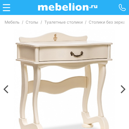
Мебель
/
Столы
/
Туалетные столики
/
Столики без зеркал