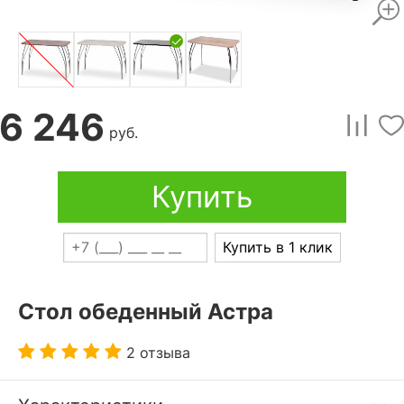
6 246
руб.
Купить
Купить в 1 клик
Стол обеденный Астра
2 отзыва