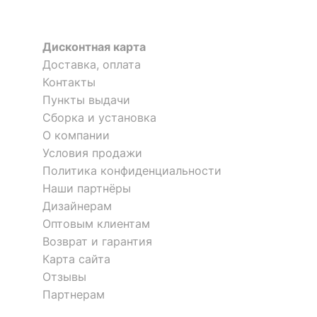
столешницы
23.05.2022 10:51:26
?
Леонид
Материал корпуса
металл
Дисконтная карта
Материал покрытия
Доставка, оплата
краска порошковая
корпуса
Контакты
Пункты выдачи
?
Тип поверхности
матовый
Сборка и установка
столешницы
О компании
Стол обеденный Лотос
Стол обеденный СП-12
?
Условия продажи
Тип поверхности
матовый
5 отзывов
1 отзыв
корпуса
Политика конфиденциальности
Наши партнёры
Оставить коментарий
6 246
5 300
р.
р.
Дизайнерам
ОСОБЕННОСТИ ПРИМЕНЕНИЯ
0
0
Оптовым клиентам
Рекомендуемые
Возврат и гарантия
Бар, Кухня
помещения
Карта сайта
Отзывы
Масса брутто, кг
13
Партнерам