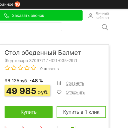
10
ранное
Личный
Заказать звонок
кабинет
Стол обеденный Балмет
(Код товара 3709771:
1-321-035-297
)
0 отзывов
96 125
-48 %
руб.
Сравнить
49 985
руб.
Отложить
Купить
Купить в 1 клик