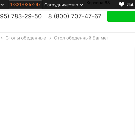
Корзина
68
1-321-035-297
Изб
Сотрудничество
495)
783-29-50
8 (800)
707-47-67
>
Столы обеденные
>
Стол обеденный Балмет