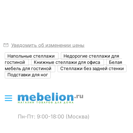
Узнать подробнее
?
Выступ, мм
390
?
Высота, мм
1080
Толщина корпуса,
16
мм
Уведомить об изменении цены
?
Объем упаковки,
0.06
Напольные стеллажи
Недорогие стеллажи для
куб. м
гостиной
Книжные стеллажи для офиса
Белая
мебель для гостиной
Стеллажи без задней стенки
Масса брутто, кг
33
Подставки для ног
ЦВЕТ И МАТЕРИАЛ
?
Цвет корпуса
белый
?
Материал корпуса
ЛДСП Е1
Пн-Пт: 9:00-18:00 (Москва)
?
Тип поверхности
матовый