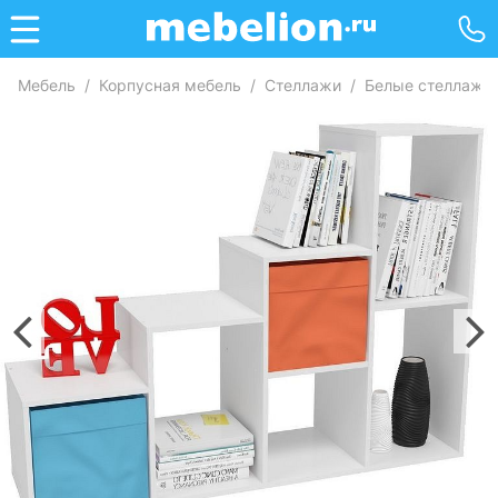
Мебель
/
Корпусная мебель
/
Стеллажи
/
Белые стеллажи