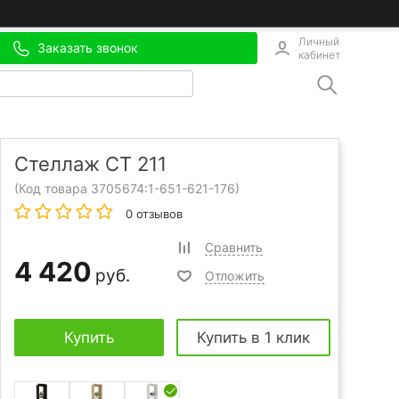
Личный
Заказать звонок
кабинет
Стеллаж СТ 211
(Код товара 3705674:
1-651-621-176
)
0 отзывов
Сравнить
4 420
руб.
Отложить
Купить
Купить в 1 клик