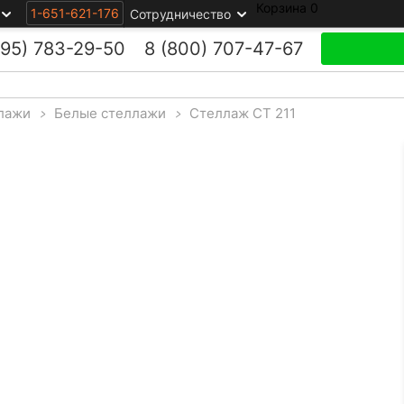
Корзина
0
1-651-621-176
Сотрудничество
495)
783-29-50
8 (800)
707-47-67
лажи
>
Белые стеллажи
>
Стеллаж СТ 211