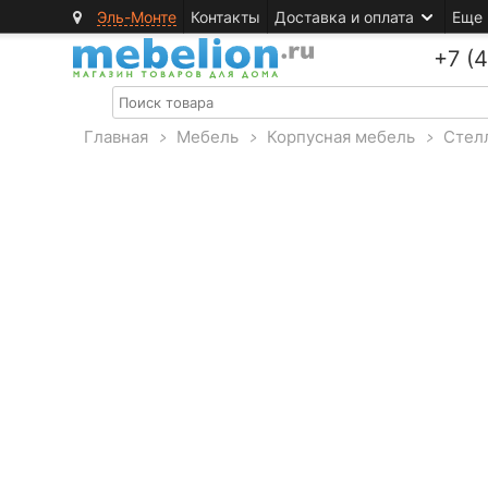
Эль-Монте
Контакты
Доставка и оплата
Еще
+7 (
Главная
>
Мебель
>
Корпусная мебель
>
Стел